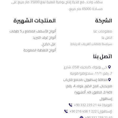
سقف واحد، مع قدرة إنتاج يومية فعلية تبلغ 35000 متر مربع على
مساحة 65000 متر مربع.
الشركة
المنتجات الشهيرة
معلومات عنا
ألواح الأسقف المضلع بـ 5 طبقات
اتصل بنا
ألواح غرف التبريد
سياسة ملفات تعريف الارتباط
عزل حراري
ألواح التغطية المموجة
اتصل بنا
حي بويوك كاياجيك OSB، شارع
7، رقم: 11/1، سلجوقلو/قونية
منطقة إسطنبول: مجمع فارياب
ميريديان، البرج الكبير، بلوك A، رقم:
2/403، الطابق: 49، أتاشهير/
إسطنبول
+90 332 239 21 44 (قونية)
+90 216 456 1 222 (إسطنبول)
+90 332 239 21 45