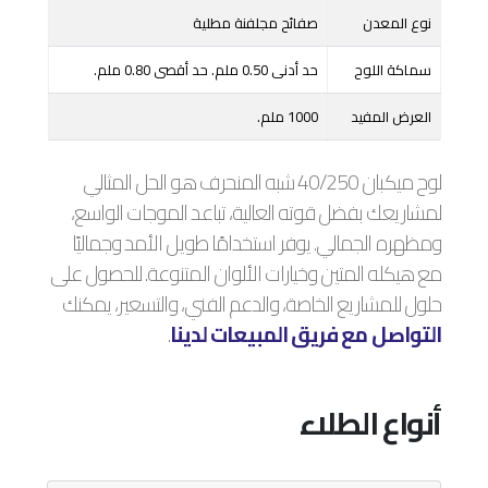
نوع المعدن
صفائح مجلفنة مطلية
سماكة اللوح
حد أدنى 0.50 ملم. حد أقصى 0.80 ملم.
العرض المفيد
1000 ملم.
لوح ميكبان 40/250 شبه المنحرف هو الحل المثالي
لمشاريعك بفضل قوته العالية، تباعد الموجات الواسع،
ومظهره الجمالي. يوفر استخدامًا طويل الأمد وجماليًا
مع هيكله المتين وخيارات الألوان المتنوعة. للحصول على
حلول للمشاريع الخاصة، والدعم الفني، والتسعير، يمكنك
التواصل مع فريق المبيعات لدينا
.
أنواع الطلاء